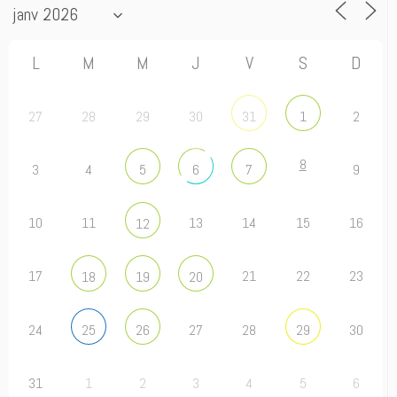
L
M
M
J
V
S
D
27
28
29
30
2
31
1
8
3
4
9
5
6
7
10
11
13
14
15
16
12
17
21
22
23
18
19
20
24
27
28
30
25
26
29
31
1
2
3
4
5
6