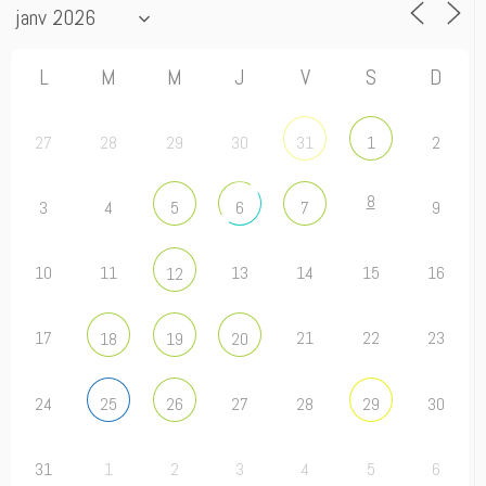
L
M
M
J
V
S
D
27
28
29
30
2
31
1
8
3
4
9
5
6
7
10
11
13
14
15
16
12
17
21
22
23
18
19
20
24
27
28
30
25
26
29
31
1
2
3
4
5
6