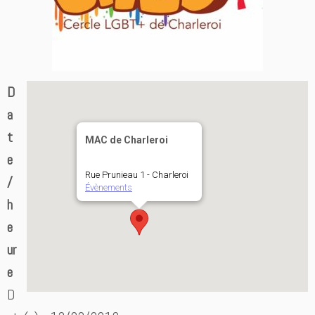
D
a
t
MAC de Charleroi
e
Rue Prunieau 1 - Charleroi
/
Évènements
h
e
ur
e
D