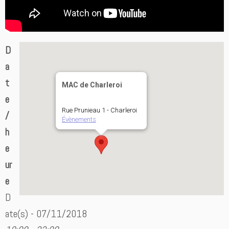
D
a
t
MAC de Charleroi
e
Rue Prunieau 1 - Charleroi
/
Évènements
h
e
ur
e
D
ate(s) - 07/11/2018