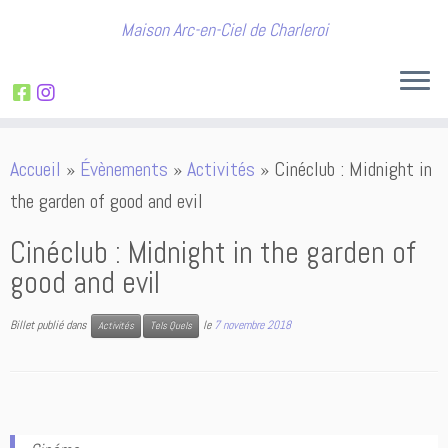
Maison Arc-en-Ciel de Charleroi
Passer
Accueil
»
Évènements
»
Activités
»
Cinéclub : Midnight in
au
the garden of good and evil
contenu
Cinéclub : Midnight in the garden of
good and evil
Billet publié dans
le
7 novembre 2018
Activités
Tels Quels