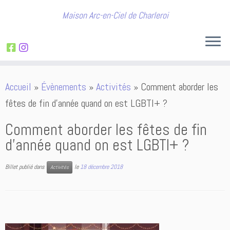
Maison Arc-en-Ciel de Charleroi
Passer
Accueil
»
Évènements
»
Activités
»
Comment aborder les
au
fêtes de fin d’année quand on est LGBTI+ ?
contenu
Comment aborder les fêtes de fin
d’année quand on est LGBTI+ ?
Billet publié dans
le
18 décembre 2018
Activités