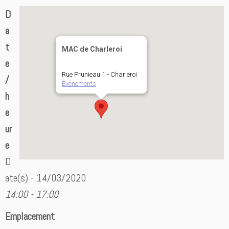
D
a
t
MAC de Charleroi
e
Rue Prunieau 1 - Charleroi
/
Évènements
h
e
ur
e
D
ate(s) - 14/03/2020
14:00 - 17:00
Emplacement