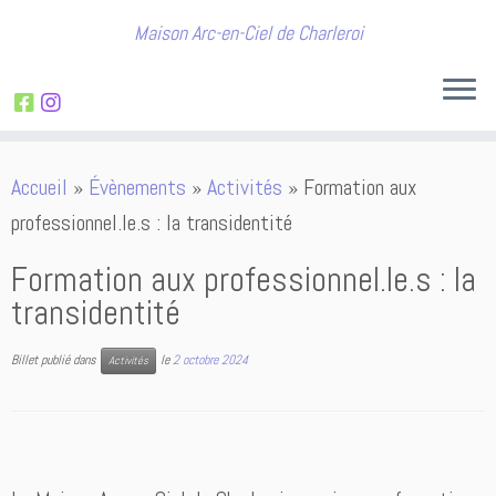
Maison Arc-en-Ciel de Charleroi
Passer
Accueil
»
Évènements
»
Activités
»
Formation aux
au
professionnel.le.s : la transidentité
contenu
Formation aux professionnel.le.s : la
transidentité
Billet publié dans
le
2 octobre 2024
Activités