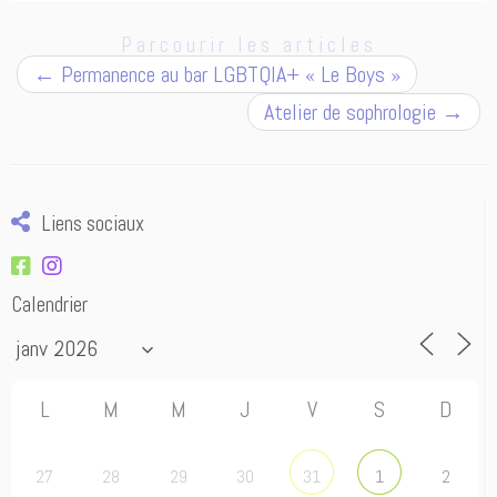
Parcourir les articles
←
Permanence au bar LGBTQIA+ « Le Boys »
Atelier de sophrologie
→
Liens sociaux
Calendrier
L
M
M
J
V
S
D
27
28
29
30
2
31
1