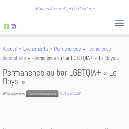
Maison Arc-en-Ciel de Charleroi
Passer
Accueil
»
Évènements
»
Permanences
»
Permanence
au
délocalisée
»
Permanence au bar LGBTQIA+ « Le Boys »
contenu
Permanence au bar LGBTQIA+ « Le
Boys »
Billet publié dans
le
16 avril 2026
Permanence délocalisée