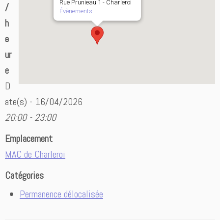
Rue Prunieau 1 - Charleroi
/
Évènements
h
e
ur
e
D
ate(s) - 16/04/2026
20:00 - 23:00
Emplacement
MAC de Charleroi
Catégories
Permanence délocalisée