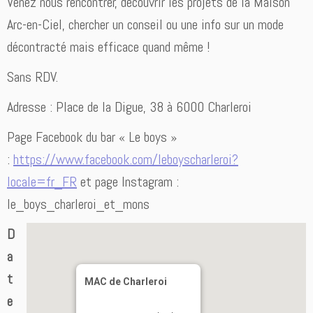
Venez nous rencontrer, découvrir les projets de la Maison
Arc-en-Ciel, chercher un conseil ou une info sur un mode
décontracté mais efficace quand même !
Sans RDV.
Adresse : Place de la Digue, 38 à 6000 Charleroi
Page Facebook du bar « Le boys »
:
https://www.facebook.com/leboyscharleroi?
locale=fr_FR
et page Instagram :
le_boys_charleroi_et_mons
D
a
t
MAC de Charleroi
e