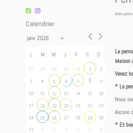
Billet publié
Calendrier
La perma
L
M
M
J
V
S
D
Maison A
27
28
29
30
2
31
1
Venez bo
8
3
4
9
5
6
7
* La per
10
11
13
14
15
16
12
Nous som
17
21
22
23
18
19
20
Aucune c
24
27
28
30
25
26
29
* Et bie
31
1
2
3
4
5
6