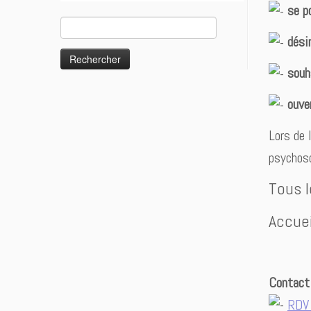
se p
Rechercher :
dési
souh
ouve
Lors de 
psychoso
Tous 
Accue
Contact
RDV 