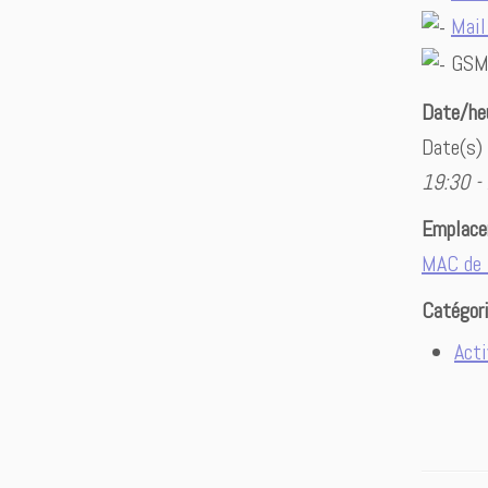
Mail
GSM 
Date/he
Date(s)
19:30 -
Emplac
MAC de 
Catégor
Acti