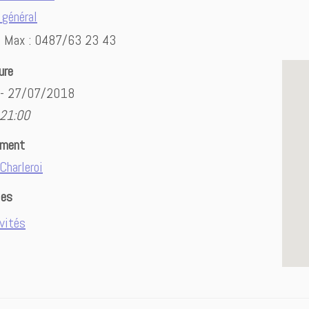
 général
Max : 0487/63 23 43
ure
 - 27/07/2018
 21:00
ement
Charleroi
ies
vités