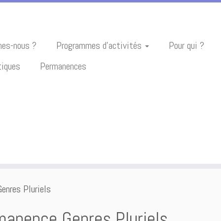
es-nous ?
Programmes d’activités
Pour qui ?
tiques
Permanences
enres Pluriels
manence Genres Pluriels