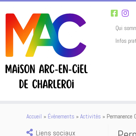
Qui somm
Infos pra
Passer
Accueil
»
Évènements
»
Activités
»
Permanence G
au
contenu
Per
Liens sociaux