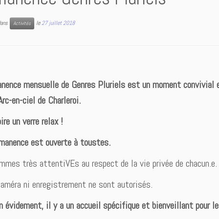
 dans
le
27 juillet 2018
Activités
nence mensuelle de Genres Pluriels est un moment convivial et
rc-en-ciel de Charleroi.
ire un verre relax !
manence est ouverte à toustes.
mes très attentiVEs au respect de la vie privée de chacun.e.
améra ni enregistrement ne sont autorisés.
n évidement, il y a un accueil spécifique et bienveillant pour l