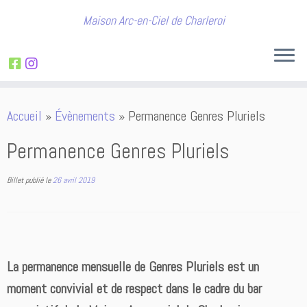
Maison Arc-en-Ciel de Charleroi
Passer
Accueil
»
Évènements
»
Permanence Genres Pluriels
au
contenu
Permanence Genres Pluriels
Billet publié le
26 avril 2019
La permanence mensuelle de Genres Pluriels est un
moment convivial et de respect dans le cadre du bar