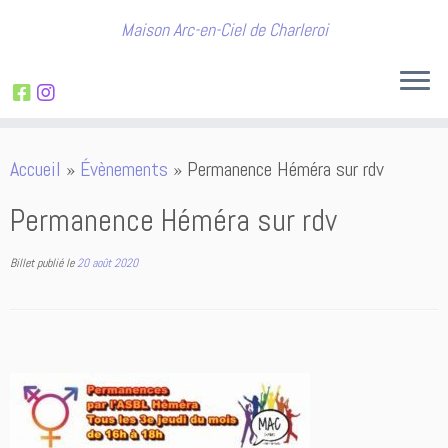
Maison Arc-en-Ciel de Charleroi
Passer
Accueil
»
Évènements
»
Permanence Héméra sur rdv
au
contenu
Permanence Héméra sur rdv
Billet publié le
20 août 2020