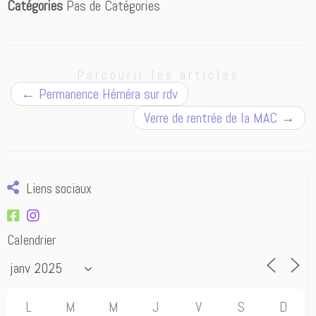
Catégories
Pas de Catégories
Parcourir les articles
←
Permanence Héméra sur rdv
Verre de rentrée de la MAC
→
Liens sociaux
Calendrier
L
M
M
J
V
S
D