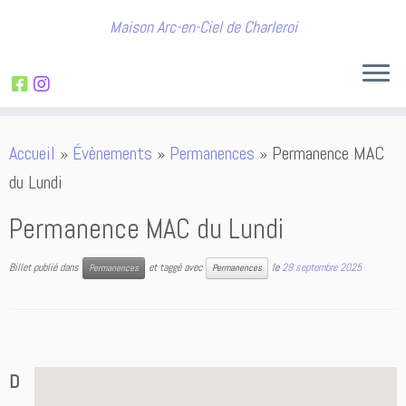
Maison Arc-en-Ciel de Charleroi
Passer
Accueil
»
Évènements
»
Permanences
»
Permanence MAC
au
du Lundi
contenu
Permanence MAC du Lundi
Billet publié dans
et taggé avec
le
29 septembre 2025
Permanences
Permanences
D