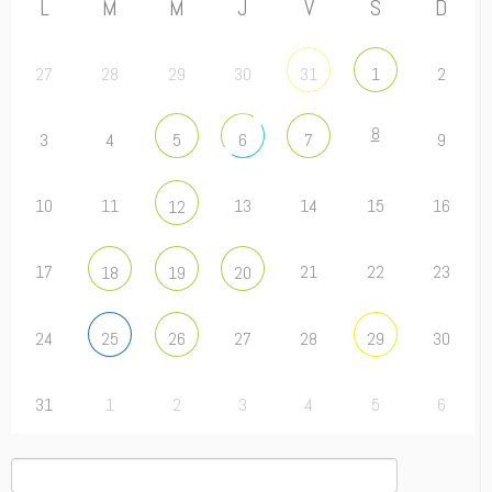
L
M
M
J
V
S
D
27
28
29
30
2
31
1
8
3
4
9
5
6
7
10
11
13
14
15
16
12
17
21
22
23
18
19
20
24
27
28
30
25
26
29
31
1
2
3
4
5
6
Rechercher :