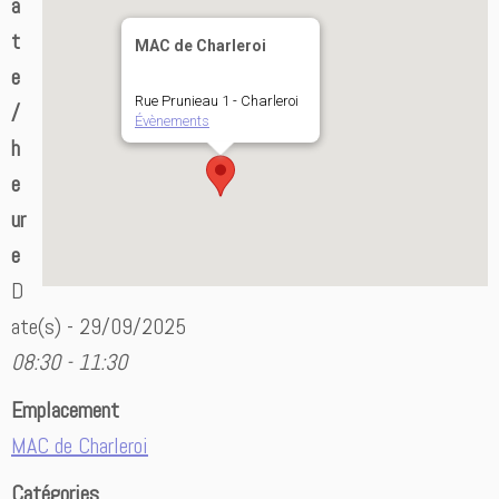
a
t
MAC de Charleroi
e
Rue Prunieau 1 - Charleroi
/
Évènements
h
e
ur
e
D
ate(s) - 29/09/2025
08:30 - 11:30
Emplacement
MAC de Charleroi
Catégories