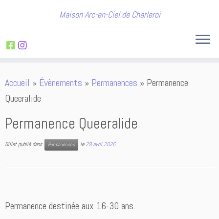
Maison Arc-en-Ciel de Charleroi
Passer
Accueil
»
Évènements
»
Permanences
»
Permanence
au
Queeralide
contenu
Permanence Queeralide
Billet publié dans
le
29 avril 2026
Permanences
Permanence destinée aux 16-30 ans.