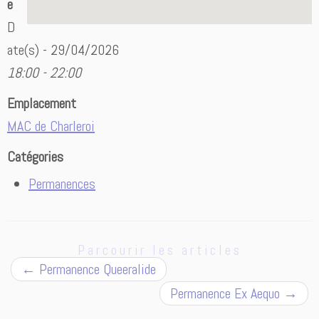
e
D
ate(s) - 29/04/2026
18:00 - 22:00
Emplacement
MAC de Charleroi
Catégories
Permanences
Parcourir les articles
←
Permanence Queeralide
Permanence Ex Aequo
→