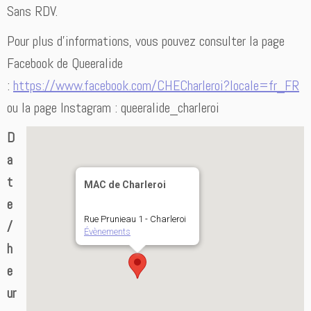
Sans RDV.
Pour plus d’informations, vous pouvez consulter la page
Facebook de Queeralide
:
https://www.facebook.com/CHECharleroi?locale=fr_FR
ou la page Instagram : queeralide_charleroi
D
a
t
MAC de Charleroi
e
Rue Prunieau 1 - Charleroi
/
Évènements
h
e
ur