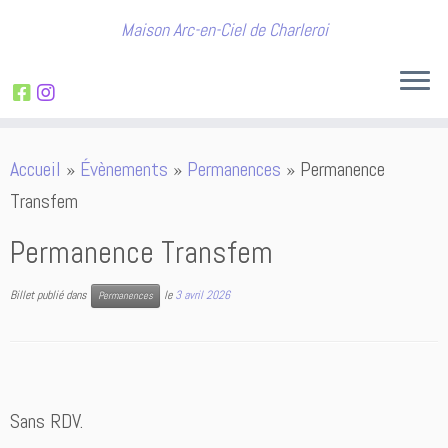
Maison Arc-en-Ciel de Charleroi
Passer
Accueil
»
Évènements
»
Permanences
»
Permanence
au
Transfem
contenu
Permanence Transfem
Billet publié dans
le
3 avril 2026
Permanences
Sans RDV.