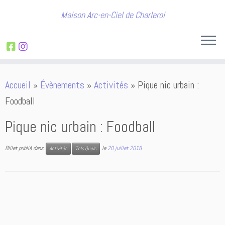
Maison Arc-en-Ciel de Charleroi
Passer
Accueil
»
Évènements
»
Activités
»
Pique nic urbain :
au
Foodball
contenu
Pique nic urbain : Foodball
Billet publié dans
le
20 juillet 2018
Activités
Tels Quels