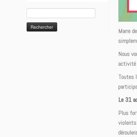
Rechercher :
Marre de
simpleme
Nous vou
activité
Toutes l
particip
Le 31 a
Plus for
violents
dérouler