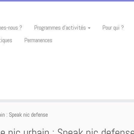
es-nous ?
Programmes d’activités
Pour qui ?
tiques
Permanences
ain : Speak nic defense
e nic urbain : Speak nic defens