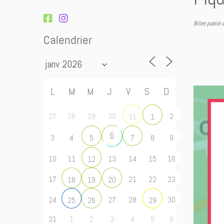
Billet publié
Calendrier
L
M
M
J
V
S
D
27
28
29
30
2
31
1
6
3
4
8
9
5
7
10
11
13
14
15
16
12
17
21
22
23
18
19
20
24
27
28
30
25
26
29
31
1
2
3
4
5
6