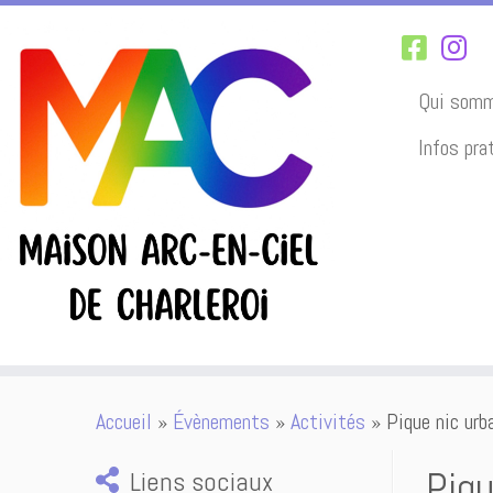
Qui somm
Infos pra
Passer
Accueil
»
Évènements
»
Activités
»
Pique nic urb
au
contenu
Piqu
Liens sociaux