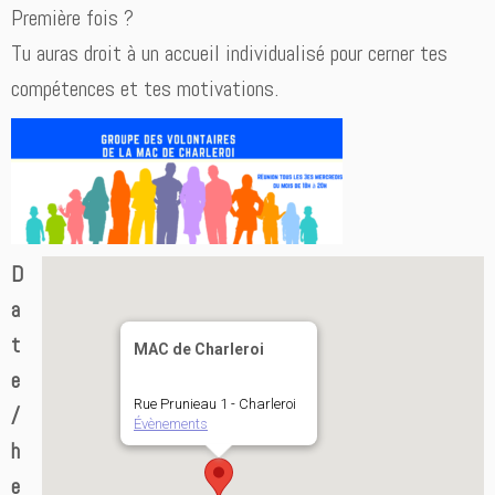
Première fois ?
Tu auras droit à un accueil individualisé pour cerner tes
compétences et tes motivations.
D
a
t
MAC de Charleroi
e
Rue Prunieau 1 - Charleroi
/
Évènements
h
e