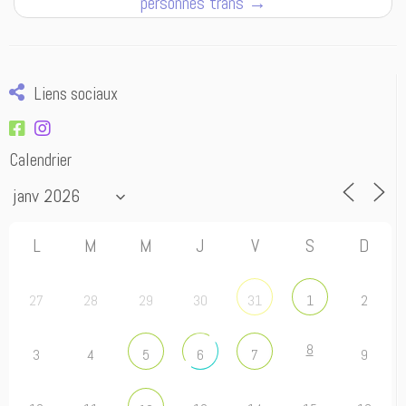
personnes trans
→
Liens sociaux
Calendrier
L
M
M
J
V
S
D
27
28
29
30
2
31
1
8
3
4
9
5
6
7