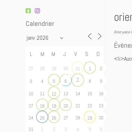
orie
Calendrier
Billet publié 
Évène
L
M
M
J
V
S
D
<li>Auc
27
28
29
30
2
31
1
7
3
4
8
9
5
6
10
11
13
14
15
16
12
17
21
22
23
18
19
20
24
27
28
30
25
26
29
31
1
2
3
4
5
6