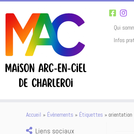
Qui somm
Infos pra
Passer
Accueil
»
Évènements
»
Étiquettes
»
orientation
au
contenu
Liens sociaux