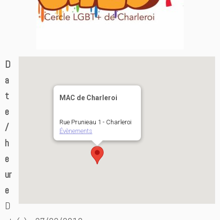
D
a
t
MAC de Charleroi
e
Rue Prunieau 1 - Charleroi
/
Évènements
h
e
ur
e
D