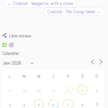
←
Cinéclub : Margarita, with a straw
Cinéclub : The Crying Game
→
Liens sociaux
Calendrier
L
M
M
J
V
S
D
27
28
29
30
2
31
1
9
3
4
8
5
6
7