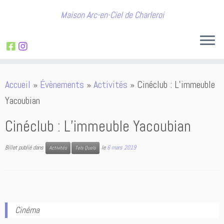
Maison Arc-en-Ciel de Charleroi
Passer
Accueil
»
Évènements
»
Activités
»
Cinéclub : L’immeuble
au
Yacoubian
contenu
Cinéclub : L’immeuble Yacoubian
Billet publié dans
le
6 mars 2019
Activités
Tels Quels
Cinéma