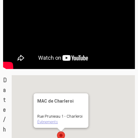
D
a
t
MAC de Charleroi
e
Rue Prunieau 1 - Charleroi
/
Évènements
h