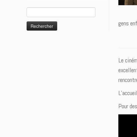
Rechercher :
gens enf
Le ciném
excellen
rencontr
L’accuei
Pour des