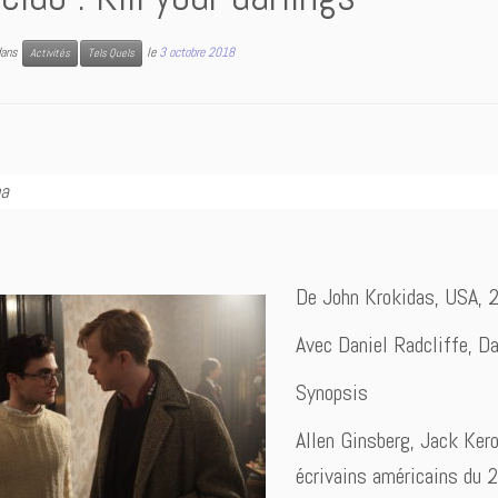
 dans
le
3 octobre 2018
Activités
Tels Quels
a
De John Krokidas, USA, 2
Avec Daniel Radcliffe, D
Synopsis
Allen Ginsberg, Jack Ker
écrivains américains du 2