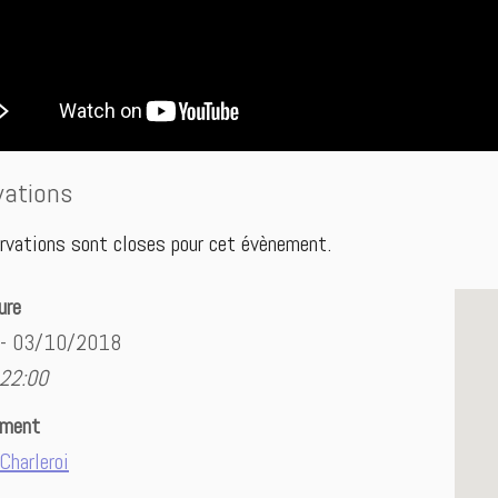
vations
rvations sont closes pour cet évènement.
ure
 - 03/10/2018
 22:00
ement
Charleroi