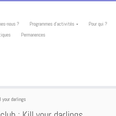
es-nous ?
Programmes d’activités
Pour qui ?
tiques
Permanences
l your darlings
club : Kill your darlings