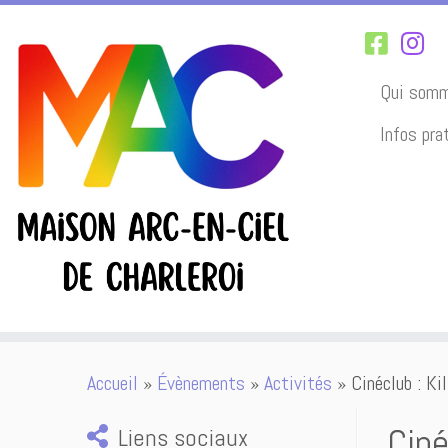
Qui somm
Infos pra
Passer
Accueil
»
Évènements
»
Activités
»
Cinéclub : Kil
au
contenu
Ciné
Liens sociaux