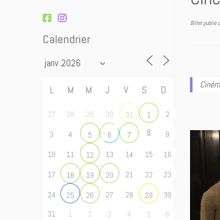
Billet publié
Calendrier
Ciném
L
M
M
J
V
S
D
27
28
29
30
2
31
1
8
3
4
9
5
6
7
10
11
13
14
15
16
12
17
21
22
23
18
19
20
24
27
28
30
25
26
29
31
1
2
3
4
5
6