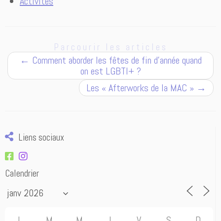
Activités
Parcourir les articles
←
Comment aborder les fêtes de fin d’année quand
on est LGBTI+ ?
Les « Afterworks de la MAC »
→
Liens sociaux
Calendrier
L
M
M
J
V
S
D