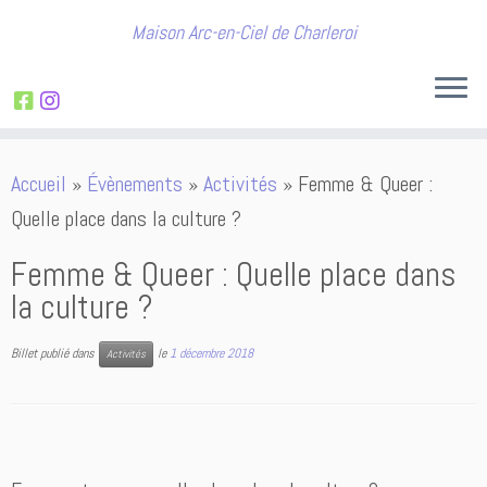
Maison Arc-en-Ciel de Charleroi
Passer
Accueil
»
Évènements
»
Activités
»
Femme & Queer :
au
Quelle place dans la culture ?
contenu
Femme & Queer : Quelle place dans
la culture ?
Billet publié dans
le
1 décembre 2018
Activités