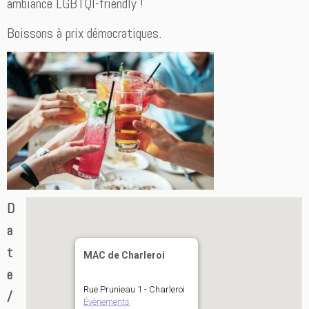
ambiance LGBTQI-friendly !
Boissons à prix démocratiques.
D
a
t
MAC de Charleroi
e
Rue Prunieau 1 - Charleroi
/
Évènements