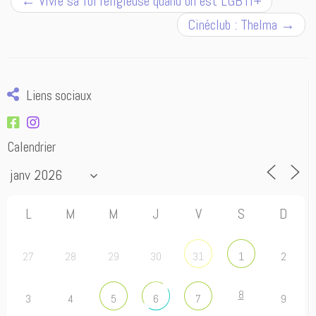
←
Vivre sa foi religieuse quand on est LGBTI+
Cinéclub : Thelma
→
Liens sociaux
Calendrier
L
M
M
J
V
S
D
27
28
29
30
2
31
1
8
3
4
9
5
6
7