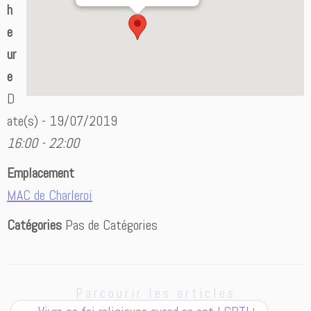
h
e
ur
e
D
ate(s) - 19/07/2019
16:00 - 22:00
Emplacement
MAC de Charleroi
Catégories
Pas de Catégories
Parcourir les articles