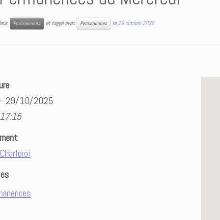
 dans
et taggé avec
le
29 octobre 2025
Permanences
Permanences
ure
 - 29/10/2025
 17:15
ement
Charleroi
ies
manences