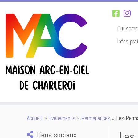
Qui somm
Infos pra
Passer
Accueil
»
Évènements
»
Permanences
»
Les Perma
au
contenu
Les
Liens sociaux