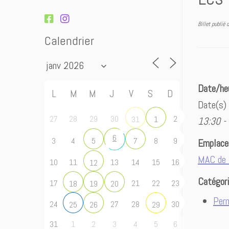
Billet publié
Calendrier
Date/he
L
M
M
J
V
S
D
Date(s)
27
28
29
30
2
31
1
13:30 -
6
3
4
8
9
5
7
Emplac
MAC de 
10
11
13
14
15
16
12
Catégor
17
21
22
23
18
19
20
Per
24
27
28
30
25
26
29
31
1
2
3
4
5
6