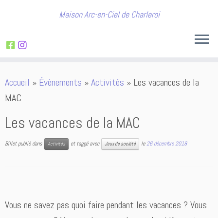
Maison Arc-en-Ciel de Charleroi
Passer
Accueil
»
Évènements
»
Activités
»
Les vacances de la
au
MAC
contenu
Les vacances de la MAC
Billet publié dans
et taggé avec
le
26 décembre 2018
Activités
Jeux de société
Vous ne savez pas quoi faire pendant les vacances ? Vous