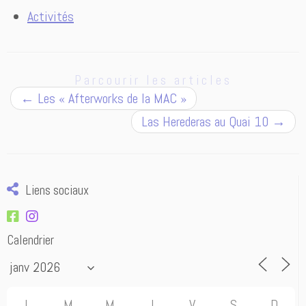
Activités
Parcourir les articles
←
Les « Afterworks de la MAC »
Las Herederas au Quai 10
→
Liens sociaux
Calendrier
L
M
M
J
V
S
D