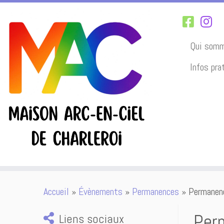
Qui somm
Infos pra
Passer
Accueil
»
Évènements
»
Permanences
»
Permanen
au
contenu
Per
Liens sociaux