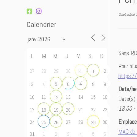
Billet publié
Calendrier
Sans RD
L
M
M
J
V
S
D
Pour plu
27
28
29
30
2
31
1
https:/
7
3
4
8
9
5
6
Date/he
10
11
13
14
15
16
12
Date(s)
18:00 -
17
21
22
23
18
19
20
Emplac
24
27
28
30
25
26
29
MAC de 
31
1
2
3
4
5
6