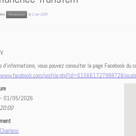
 dans
le
1 mai 2026
Permanences
V.
s d’informations, vous pouvez consulter la page Facebook du c
/www.facebook.com/profile.php?id=61566172798872&loca
ure
 - 01/05/2026
 20:00
ement
Charleroi