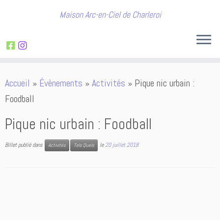
Maison Arc-en-Ciel de Charleroi
Passer
Accueil
»
Évènements
»
Activités
»
Pique nic urbain :
au
Foodball
contenu
Pique nic urbain : Foodball
Billet publié dans
le
20 juillet 2018
Activités
Tels Quels