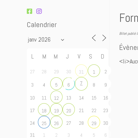
For
Calendrier
Billet publié 
Évène
L
M
M
J
V
S
D
<li>Auc
27
28
29
30
2
31
1
7
3
4
8
9
5
6
10
11
13
14
15
16
12
17
21
22
23
18
19
20
24
27
28
30
25
26
29
31
1
2
3
4
5
6