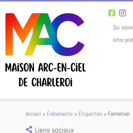
Qui somm
Infos pra
Passer
Accueil
»
Évènements
»
Étiquettes
»
Formation
au
contenu
Liens sociaux