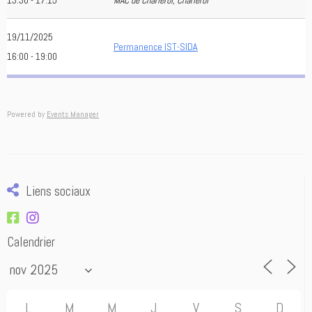
13:30 - 17:15
MAC de Charleroi, Charleroi
19/11/2025
Permanence IST-SIDA
16:00 - 19:00
Powered by
Events Manager
Liens sociaux
Calendrier
L
M
M
J
V
S
D