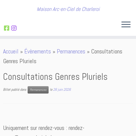
Maison Arc-en-Ciel de Charleroi
Passer
Accueil
»
Évènements
»
Permanences
»
Consultations
au
Genres Pluriels
contenu
Consultations Genres Pluriels
Billet publié dans
le
26 juin 2026
Permanences
Uniquement sur rendez-vous : rendez-