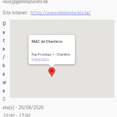
vous@genrespluriels.be
Site Internet :
https://www.genrespluriels.be/
D
a
t
MAC de Charleroi
e
Rue Prunieau 1 - Charleroi
/
Évènements
h
e
ur
e
D
ate(s) - 26/06/2026
10:00 - 17:00