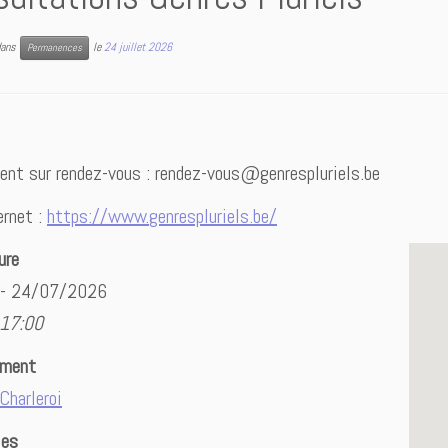
 dans
le
24 juillet 2026
Permanences
nt sur rendez-vous : rendez-vous@genrespluriels.be
ernet :
https://www.genrespluriels.be/
ure
 - 24/07/2026
 17:00
ement
Charleroi
ies