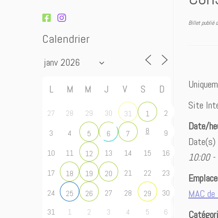
Billet publié
Calendrier
Uniqueme
L
M
M
J
V
S
D
Site Int
27
28
29
30
2
31
1
Date/he
8
3
4
9
5
6
7
Date(s)
10
11
13
14
15
16
12
10:00 -
17
21
22
23
18
19
20
Emplac
MAC de 
24
27
28
30
25
26
29
31
1
2
3
4
5
6
Catégor