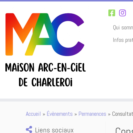
Qui somm
Infos pra
Passer
Accueil
»
Évènements
»
Permanences
»
Consultat
au
contenu
Cons
Liens sociaux