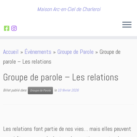
Maison Arc-en-Ciel de Charleroi
Passer
Accueil
»
Évènements
»
Groupe de Parole
»
Groupe de
au
parole – Les relations
contenu
Groupe de parole – Les relations
Billet publié dans
le
10 février 2026
Groupe de Parole
Les relations font partie de nos vies… mais elles peuvent