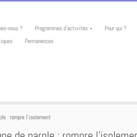
es-nous ?
Programmes d’activités
Pour qui ?
tiques
Permanences
ole : rompre l’isolement
pe de parole : rompre l’isoleme