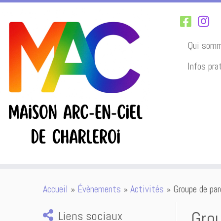
Qui somm
Infos pra
Passer
Accueil
»
Évènements
»
Activités
»
Groupe de par
au
contenu
Grou
Liens sociaux