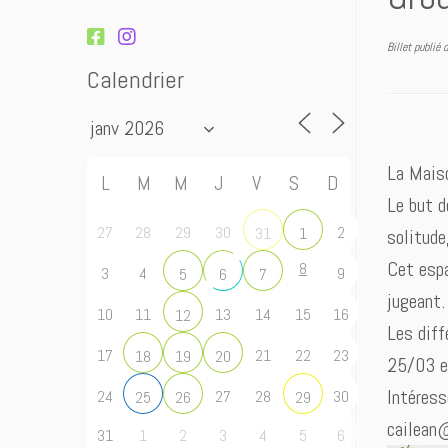
Billet publié
Calendrier
La Maiso
L
M
M
J
V
S
D
Le but d
27
28
29
30
2
31
1
solitude
Cet espa
8
3
4
9
5
6
7
jugeant.
10
11
13
14
15
16
12
Les diff
17
21
22
23
18
19
20
25/03 e
Intéress
24
27
28
30
25
26
29
cailean
31
1
2
3
4
5
6