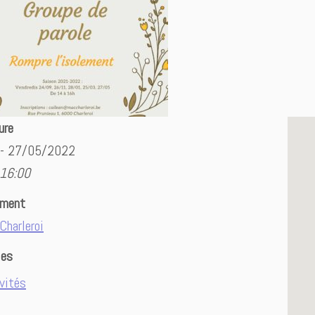
ure
 - 27/05/2022
 16:00
ement
Charleroi
ies
vités