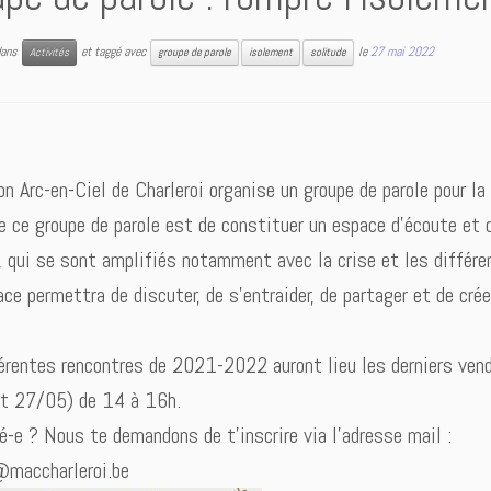
 dans
et taggé avec
le
27 mai 2022
Activités
groupe de parole
isolement
solitude
n Arc-en-Ciel de Charleroi organise un groupe de parole pour
e ce groupe de parole est de constituer un espace d’écoute et d
, qui se sont amplifiés notamment avec la crise et les différ
ce permettra de discuter, de s’entraider, de partager et de crée
érentes rencontres de 2021-2022 auront lieu les derniers ve
t 27/05) de 14 à 16h.
é-e ? Nous te demandons de t’inscrire via l’adresse mail :
@maccharleroi.be