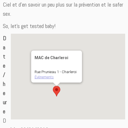
Ciel et d’en savoir un peu plus sur la prévention et le safer
sex.
So, let’s get tested baby!
D
a
t
MAC de Charleroi
e
Rue Prunieau 1 - Charleroi
/
Évènements
h
e
ur
e
D