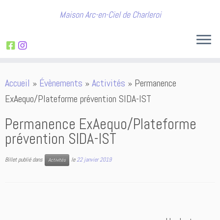
Maison Arc-en-Ciel de Charleroi
Passer
Accueil
»
Évènements
»
Activités
»
Permanence
au
ExAequo/Plateforme prévention SIDA-IST
contenu
Permanence ExAequo/Plateforme
prévention SIDA-IST
Billet publié dans
le
22 janvier 2019
Activités