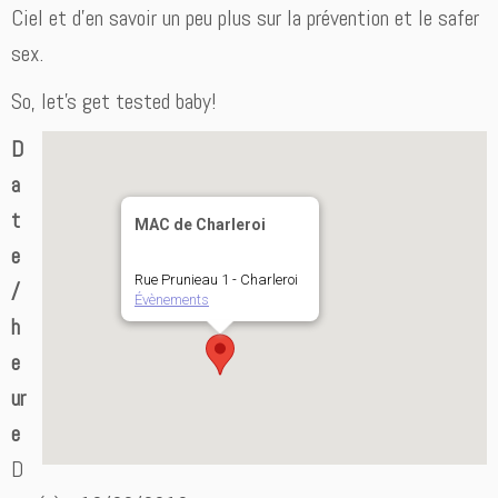
Ciel et d’en savoir un peu plus sur la prévention et le safer
sex.
So, let’s get tested baby!
D
a
t
MAC de Charleroi
e
Rue Prunieau 1 - Charleroi
/
Évènements
h
e
ur
e
D