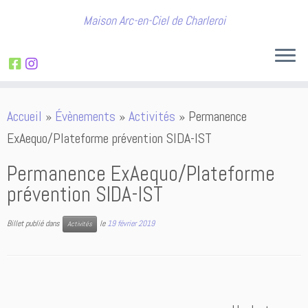
Maison Arc-en-Ciel de Charleroi
Passer
Accueil
»
Évènements
»
Activités
»
Permanence
au
ExAequo/Plateforme prévention SIDA-IST
contenu
Permanence ExAequo/Plateforme
prévention SIDA-IST
Billet publié dans
le
19 février 2019
Activités