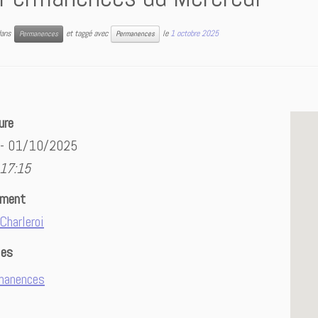
 dans
et taggé avec
le
1 octobre 2025
Permanences
Permanences
ure
 - 01/10/2025
 17:15
ement
Charleroi
ies
manences