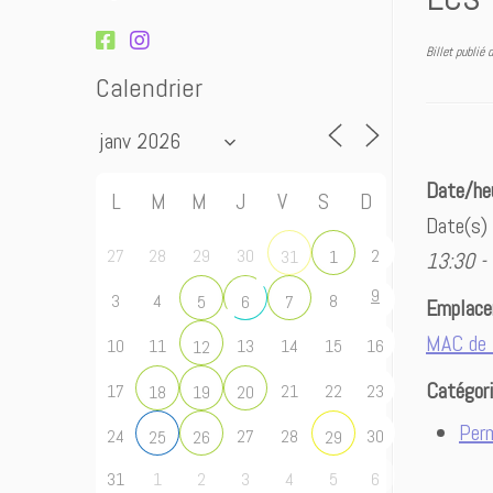
Billet publié
Calendrier
Date/he
L
M
M
J
V
S
D
Date(s)
27
28
29
30
2
31
1
13:30 -
9
3
4
8
5
6
7
Emplac
MAC de 
10
11
13
14
15
16
12
Catégor
17
21
22
23
18
19
20
Per
24
27
28
30
25
26
29
31
1
2
3
4
5
6