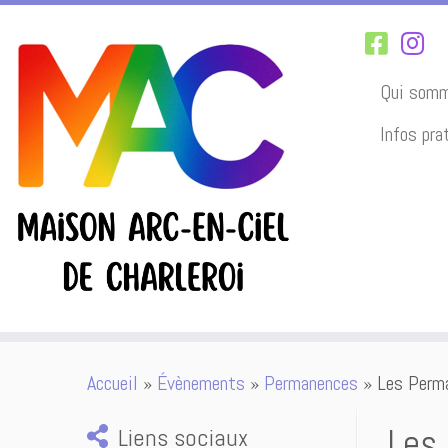
Qui somm
Infos pra
Passer
Accueil
»
Évènements
»
Permanences
»
Les Perma
au
contenu
Les
Liens sociaux