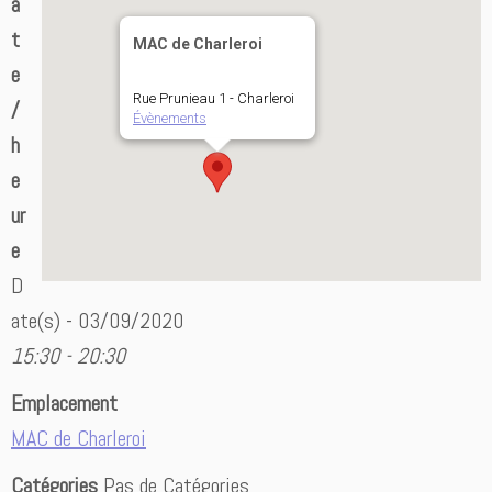
a
t
MAC de Charleroi
e
Rue Prunieau 1 - Charleroi
/
Évènements
h
e
ur
e
D
ate(s) - 03/09/2020
15:30 - 20:30
Emplacement
MAC de Charleroi
Catégories
Pas de Catégories