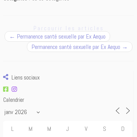
Parcourir les articles
←
Permanence santé sexuelle par Ex Aequo
Permanence santé sexuelle par Ex Aequo
→
Liens sociaux
Calendrier
L
M
M
J
V
S
D