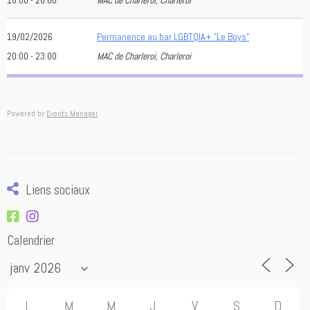
18:00 - 20:00
MAC de Charleroi, Charleroi
19/02/2026
Permanence au bar LGBTQIA+ "Le Boys"
20:00 - 23:00
MAC de Charleroi, Charleroi
Powered by
Events Manager
Liens sociaux
Calendrier
L
M
M
J
V
S
D