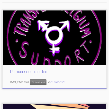
Permanence Transfem
Billet publié dans
le
20 août 2026
Permanences