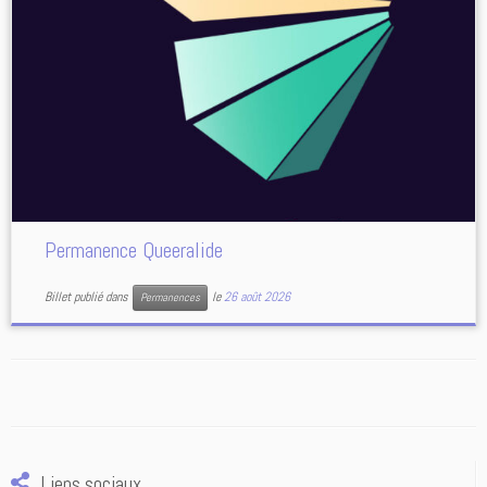
Permanence Queeralide
Billet publié dans
le
26 août 2026
Permanences
Liens sociaux