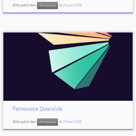
Billet publié dans
le
18 août 2026
Permanences
Permanence Queeralide
Billet publié dans
le
19 août 2026
Permanences