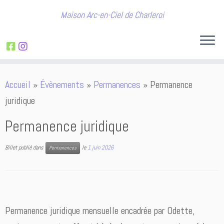
Maison Arc-en-Ciel de Charleroi
Passer
Accueil
»
Évènements
»
Permanences
»
Permanence
au
juridique
contenu
Permanence juridique
Billet publié dans
le
1 juin 2026
Permanences
Permanence juridique mensuelle encadrée par Odette,