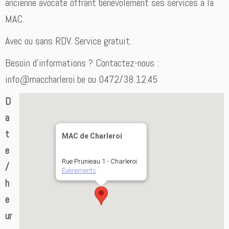
ancienne avocate offrant bénévolement ses services à la
MAC.
Avec ou sans RDV. Service gratuit.
Besoin d’informations ? Contactez-nous :
info@maccharleroi.be ou 0472/38.12.45
D
a
t
MAC de Charleroi
e
Rue Prunieau 1 - Charleroi
/
Évènements
h
e
ur