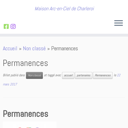
Maison Arc-en-Ciel de Charleroi
Passer
Accueil
»
Non classé
»
Permanences
au
contenu
Permanences
Billet publié dans
et taggé avec
le
22
Non classé
accueil
partenaires
Permanences
mars 2017
Permanences