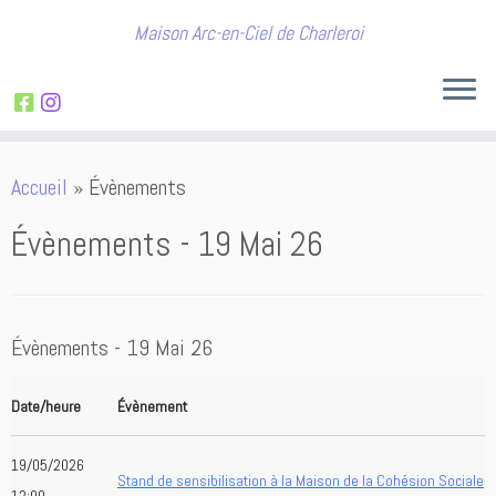
Maison Arc-en-Ciel de Charleroi
Passer
Accueil
»
Évènements
au
contenu
Évènements - 19 Mai 26
Évènements - 19 Mai 26
Date/heure
Évènement
19/05/2026
Stand de sensibilisation à la Maison de la Cohésion Sociale