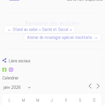
Parcourir les articles
←
Stand au salon « Santé et Social »
Atelier de mixologie spécial mocktails
→
Liens sociaux
Calendrier
L
M
M
J
V
S
D