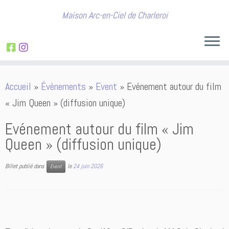
Maison Arc-en-Ciel de Charleroi
Passer
Accueil
»
Évènements
»
Event
»
Evénement autour du film
au
« Jim Queen » (diffusion unique)
contenu
Evénement autour du film « Jim
Queen » (diffusion unique)
Billet publié dans
le
24 juin 2026
Event