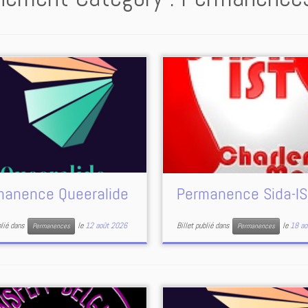
manence Queeralide
Permanence Sida-IS
blié dans
le
12 août 2026
Billet publié dans
le
18 ao
Permanences
Permanences