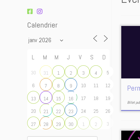
Calendrier
L
M
M
J
V
S
D
30
5
31
1
2
3
4
6
10
11
12
7
8
9
Per
17
18
19
13
14
15
16
Billet pu
20
24
25
26
21
22
23
3
27
28
29
30
1
2
Rechercher :