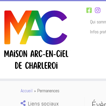
Qui somm
Infos pra
Passer
Accueil
»
Permanences
au
contenu
Évè
Liens sociaux