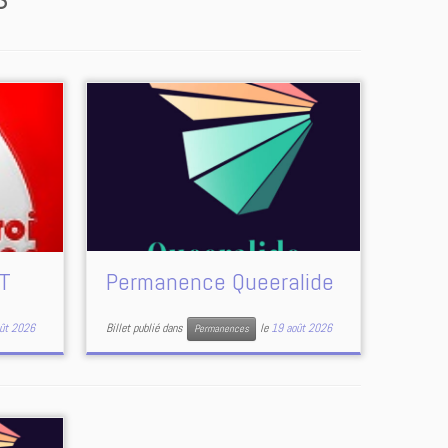
T
Permanence Queeralide
ût 2026
Billet publié dans
le
19 août 2026
Permanences